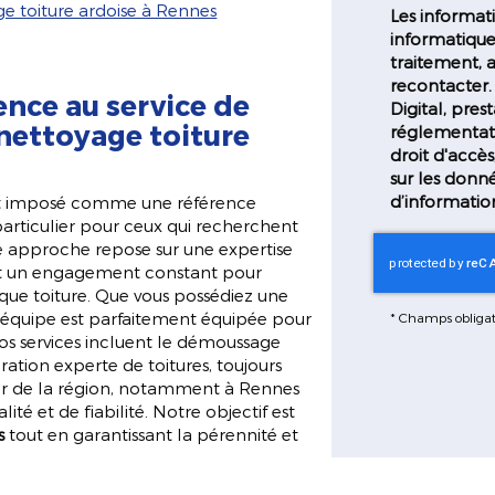
e toiture ardoise à Rennes
Les informati
informatique
traitement, 
recontacter.
nce au service de
Digital, pr
 nettoyage toiture
réglementati
droit d'accès
sur les donn
d’informatio
t imposé comme une référence
articulier pour ceux qui recherchent
e approche repose sur une expertise
 et un engagement constant pour
aque toiture. Que vous possédiez une
 équipe est parfaitement équipée pour
*
Champs obligat
os services incluent le démoussage
aration experte de toitures, toujours
œur de la région, notamment à Rennes
ité et de fiabilité. Notre objectif est
s
tout en garantissant la pérennité et