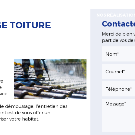
I SOMMES-NOUS ?
NOS SERVICES
NOS RÉALISATIO
Contact
GE TOITURE
Merci de bien v
part de vos d
re
e
vice
 le démoussage, l'entretien des
t est de vous offrir un
er votre habitat.