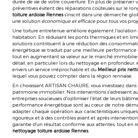
durée de vie de votre couverture. En plus de préserver vo
préventives évitent des réparations coûteuses sur le lo
toiture ardoise Rennes
s'inscrit dans une démarche glob
une solution
économique et efficace
pour tous vos proj
Une toiture entretenue améliore également l'isolation
habitation. En réduisant les ponts thermiques et en limit
solutions contribuent à une réduction des consommatio
énergétique se traduit par une meilleure performanc
tout en augmentant sa valeur sur le marché immobilier
détail, en particulier lors du nettoyage en profondeu
envers un service irréprochable et du
Meilleur prix net
lequel vous pouvez compter dans la région rennaise.
En choisissant ARTISAN CHAURE, vous investissez dans l
patrimoine immobilier. Nos interventions s'adressent aus
entreprises soucieuses d'optimiser l'état de leurs bâtimen
performance énergétique sont au cœur de notre déma
adapter chaque opération aux caractéristiques uniques d
rigoureux et à des contrôles avant et après interventio
garantie d'un résultat conforme aux attentes, tout en
nettoyage toiture ardoise Rennes
.